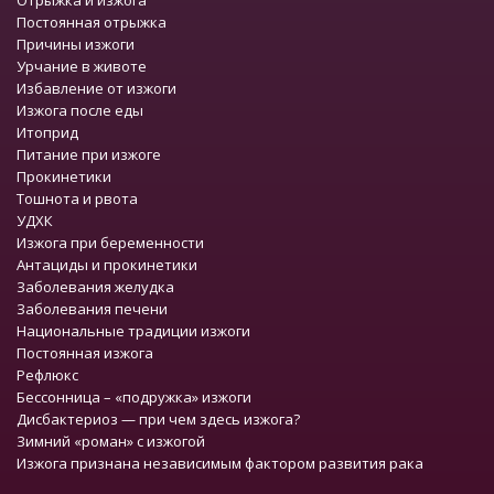
Постоянная отрыжка
Причины изжоги
Урчание в животе
Избавление от изжоги
Изжога после еды
Итоприд
Питание при изжоге
Прокинетики
Тошнота и рвота
УДХК
Изжога при беременности
Антациды и прокинетики
Заболевания желудка
Заболевания печени
Национальные традиции изжоги
Постоянная изжога
Рефлюкс
Бессонница – «подружка» изжоги
Дисбактериоз — при чем здесь изжога?
Зимний «роман» с изжогой
Изжога признана независимым фактором развития рака