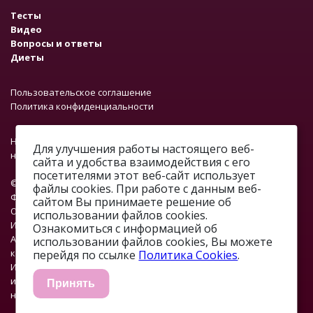
Тесты
Видео
Вопросы и ответы
Диеты
Пользовательское соглашение
Политика конфиденциальности
На сайте работает система проверки ошибок. Обнаружив
Для улучшения работы настоящего веб-
неточность в тексте, выделите ее и нажмите Ctrl + Enter.
сайта и удобства взаимодействия с его
посетителями этот веб-сайт использует
© 2012—2026.
файлы cookies. При работе с данным веб-
ФОНД «ПРОФМЕДФОРУМ»
сайтом Вы принимаете решение об
ОГРН: 1067746374376
использовании файлов cookies.
ИНН: 7701648890
Ознакомиться с информацией об
Адрес: г. Москва, ул. Профсоюзная, д. 93А, этаж 4, помещение 1,
использовании файлов cookies, Вы можете
комната 32.
перейдя по ссылке
Политика Cookies
.
Изжоги.нет. 18+. Информация на сайте не должна
использоваться для самостоятельной диагностики и лечения и
Принять
не может быть заменой очной консультации врача