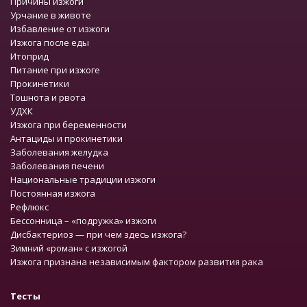
Причины изжоги
Урчание в животе
Избавление от изжоги
Изжога после еды
Итоприд
Питание при изжоге
Прокинетики
Тошнота и рвота
УДХК
Изжога при беременности
Антациды и прокинетики
Заболевания желудка
Заболевания печени
Национальные традиции изжоги
Постоянная изжога
Рефлюкс
Бессонница – «подружка» изжоги
Дисбактериоз — при чем здесь изжога?
Зимний «роман» с изжогой
Изжога признана независимым фактором развития рака
Тесты