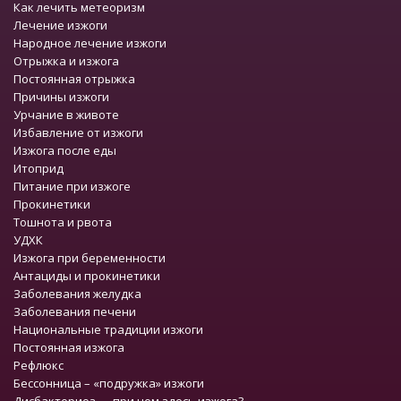
Как лечить метеоризм
Лечение изжоги
Народное лечение изжоги
Отрыжка и изжога
Постоянная отрыжка
Причины изжоги
Урчание в животе
Избавление от изжоги
Изжога после еды
Итоприд
Питание при изжоге
Прокинетики
Тошнота и рвота
УДХК
Изжога при беременности
Антациды и прокинетики
Заболевания желудка
Заболевания печени
Национальные традиции изжоги
Постоянная изжога
Рефлюкс
Бессонница – «подружка» изжоги
Дисбактериоз — при чем здесь изжога?