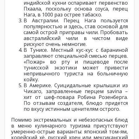
индийской кухни оспаривает первенство
Пхаала, поскольку основа соуса, перец
Нага, в 1000 раз острее табаско.
В Австралии. Перец Нага пользуется
популярностью и здесь, став основой для
самой острой приправы чили. Пробовать
австралийский чили в чистом виде
рискуют очень немногие.
В Тунисе. Местный кус-кус с бараниной
заправляют специальной смесью перцев.
«Пожар» во рту и пищеводе после
тунисской экзотики может привести
непривычного туриста на больничную
койку.
В Америке. Суицидальные крылышки из
Чикаго, заправленные перцем savina –
хит от шеф-повара Робина Розенберга.
По отзывам создателя, блюдо придется
по вкусу истинным ценителям острого.
Помимо экстремальных и небезопасных блюд
в меню кулинарного туризма присутствуют
умеренно-острые варианты: японский том-ям,
корейский хё, русский хрен или мексиканский