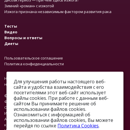
Зимний «роман» с изжогой
Изжога признана независимым фактором развития рака
Тесты
Видео
Вопросы и ответы
Диеты
Пользовательское соглашение
Политика конфиденциальности
На сайте работает система проверки ошибок. Обнаружив
Для улучшения работы настоящего веб-
неточность в тексте, выделите ее и нажмите Ctrl + Enter.
сайта и удобства взаимодействия с его
посетителями этот веб-сайт использует
© 2012—2026.
файлы cookies. При работе с данным веб-
ФОНД «ПРОФМЕДФОРУМ»
сайтом Вы принимаете решение об
ОГРН: 1067746374376
использовании файлов cookies.
ИНН: 7701648890
Ознакомиться с информацией об
Адрес: г. Москва, ул. Профсоюзная, д. 93А, этаж 4, помещение 1,
использовании файлов cookies, Вы можете
комната 32.
перейдя по ссылке
Политика Cookies
.