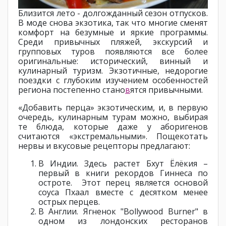
Близится лето - долгожданный сезон отпусков.
В моде снова экзотика, так что многие сменят
комфорт на безумные и яркие программы.
Среди привычных пляжей, экскурсий и
групповых туров появляются все более
оригинальные: исторический, винный и
кулинарный туризм. Экзотичные, недорогие
поездки с глубоким изучением особенностей
региона постепенно стано
в
ятся привычными.
«Добавить перца» экзотическим, и, в первую
очередь, кулинарным турам можно, выбирая
те блюда, которые даже у аборигенов
считаются «экстремальными». Пощекотать
нервы и вкусовые рецепторы предлагают:
В Индии. Здесь растет Бхут Ёлёкия –
первый в книги рекордов Гиннеса по
остроте. Этот перец является основой
соуса Пхаал вместе с десятком менее
острых перцев.
В Англии. Ягненок "Bollywood Burner" в
одном из лондонских ресторанов