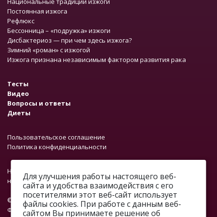
Национальные традиции изжоги
Постоянная изжога
Рефлюкс
Бессонница – «подружка» изжоги
Дисбактериоз — при чем здесь изжога?
Зимний «роман» с изжогой
Изжога признана независимым фактором развития рака
Тесты
Видео
Вопросы и ответы
Диеты
Пользовательское соглашение
Политика конфиденциальности
На сайте работает система проверки ошибок. Обнаружив
Для улучшения работы настоящего веб-
неточность в тексте, выделите ее и нажмите Ctrl + Enter.
сайта и удобства взаимодействия с его
посетителями этот веб-сайт использует
© 2012—2026.
файлы cookies. При работе с данным веб-
ФОНД «ПРОФМЕДФОРУМ»
сайтом Вы принимаете решение об