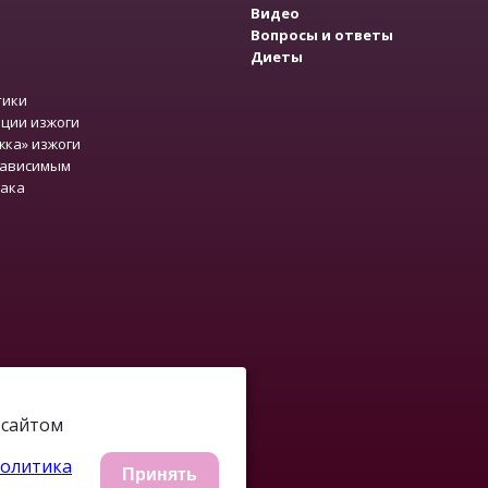
Видео
Вопросы и ответы
Диеты
тики
ции изжоги
жка» изжоги
зависимым
рака
-сайтом
олитика
Принять