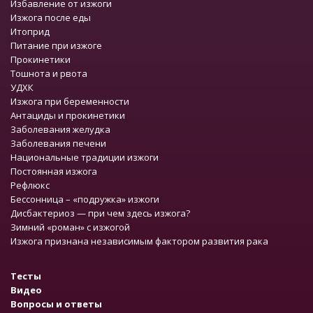
Избавление от изжоги
Изжога после еды
Итоприд
Питание при изжоге
Прокинетики
Тошнота и рвота
УДХК
Изжога при беременности
Антациды и прокинетики
Заболевания желудка
Заболевания печени
Национальные традиции изжоги
Постоянная изжога
Рефлюкс
Бессонница – «подружка» изжоги
Дисбактериоз — при чем здесь изжога?
Зимний «роман» с изжогой
Изжога признана независимым фактором развития рака
Тесты
Видео
Вопросы и ответы